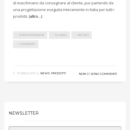
di macchinario da consegnare al cliente, pur partendo da
una progettazione eseguita interamente in Italia per tutti i
prodotti.
(altro…)
EMPOWERMENT
GLOBAL
NICHES
VISIONARY
LEGGI DI PIÙ
PUBBLICATO IL
NEWS
,
PRODOTTI
NON CI SONO COMMENTI
NEWSLETTER